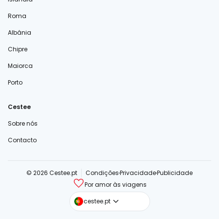
Roma
Albânia
Chipre
Maiorca
Porto
Cestee
Sobre nós
Contacto
© 2026 Cestee.pt
Condições
Privacidade
Publicidade
Por amor às viagens
cestee.com
cestee.pt
cestee.sk