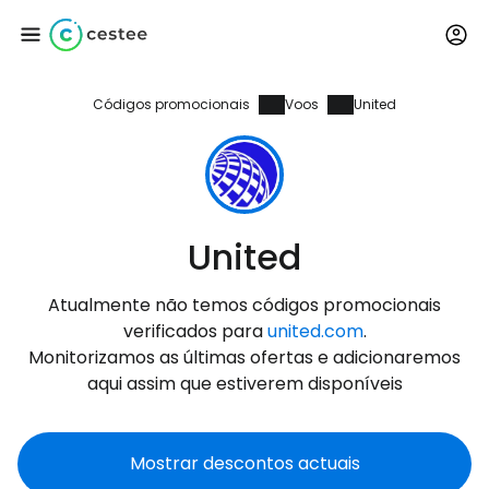
Códigos promocionais
Voos
United
Iniciar sessão no
Cestee
... a comunidade mundial de viajantes
United
Continuar com o Google
Atualmente não temos códigos promocionais
verificados para
united.com
.
Monitorizamos as últimas ofertas e adicionaremos
Continuar com o Facebook
aqui assim que estiverem disponíveis
Mostrar descontos actuais
Continuar com o correio