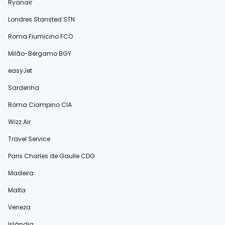
Ryanair
Londres Stansted STN
Roma Fiumicino FCO
Milão-Bérgamo BGY
easyJet
Sardenha
Roma Ciampino CIA
Wizz Air
Travel Service
Paris Charles de Gaulle CDG
Madeira
Malta
Veneza
Islândia