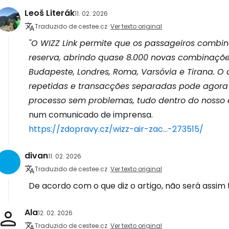
Leoš Literák
11. 02. 2026
Traduzido de cestee.cz
Ver texto original
"O WIZZ Link permite que os passageiros combin
reserva, abrindo quase 8.000 novas combinaçõ
Budapeste, Londres, Roma, Varsóvia e Tirana. O
repetidas e transacções separadas pode agora
processo sem problemas, tudo dentro do nosso
num comunicado de imprensa.
https://zdopravy.cz/wizz-air-zac...-273515/
divan
11. 02. 2026
Traduzido de cestee.cz
Ver texto original
De acordo com o que diz o artigo, não será assim 
Ala
12. 02. 2026
Traduzido de cestee.cz
Ver texto original