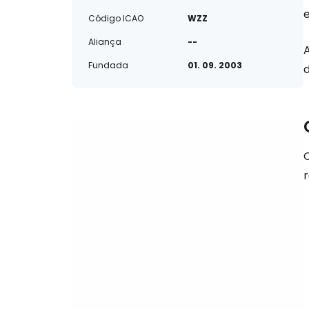
Código ICAO
WZZ
Aliança
--
Fundada
01. 09. 2003
Q