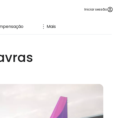
Iniciar sessão
mpensação
Mais
avras