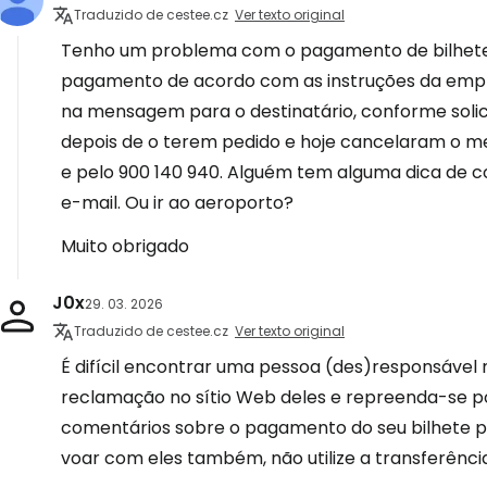
Traduzido de cestee.cz
Ver texto original
Tenho um problema com o pagamento de bilhetes
pagamento de acordo com as instruções da emp
na mensagem para o destinatário, conforme soli
depois de o terem pedido e hoje cancelaram o me
e pelo 900 140 940. Alguém tem alguma dica de 
e-mail. Ou ir ao aeroporto?
Muito obrigado
J0x
29. 03. 2026
Traduzido de cestee.cz
Ver texto original
É difícil encontrar uma pessoa (des)responsável n
reclamação no sítio Web deles e repreenda-se po
comentários sobre o pagamento do seu bilhete p
voar com eles também, não utilize a transferênci