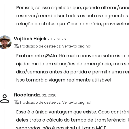
Por isso, se isso significar que, quando alterar/c
reservar/reembolsar todos os outros segmento
relação ao status quo. Caso contrário, provavelm
Vojtěch Hájek
12. 02. 2026
Traduzido de cestee.cz
Ver texto original
Exatamente @Ala. Há muita conversa sobre isto 
ajudar muito em situações de emergência, mas se 
dias/semanas antes da partida e permitir uma rem
Isso tornará a viagem realmente utilizável
floodland
12. 02. 2026
Traduzido de cestee.cz
Ver texto original
Essa é a única vantagem que existe. Caso contrá
deles trata o cálculo do tempo de transferência. 
separados, não é possível utilizar o MCT.