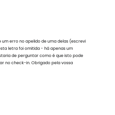
são no Cestee
s
ve um erro no apelido de uma delas (escrevi
esta letra foi omitida - há apenas um
tinuar com o Google
ostaria de perguntar como é que isto pode
par no check-in. Obrigado pela vossa
nuar com o Facebook
com o correio eletrónico