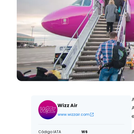
Wizz Air
A
www.wizzair.com
e
Código IATA
W6