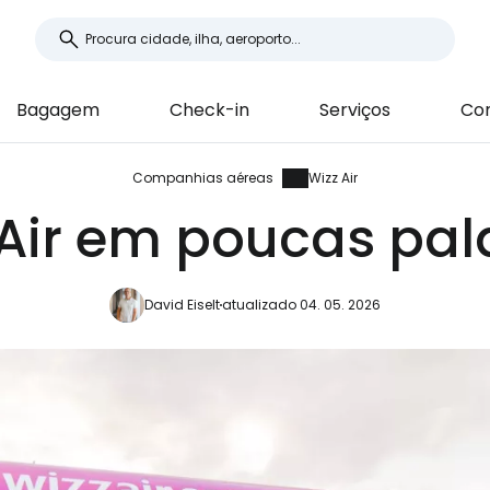
Bagagem
Check-in
Serviços
Co
Companhias aéreas
Wizz Air
 Air em poucas pal
David Eiselt
atualizado 04. 05. 2026