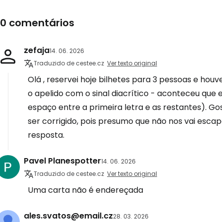
10 comentários
Iniciar ses
zefaja
14. 06. 2026
Traduzido de cestee.cz
Ver texto original
... a comunidade mundial de viajante
Olá , reservei hoje bilhetes para 3 pessoas e hou
o apelido com o sinal diacrítico - aconteceu que 
Con
espaço entre a primeira letra e as restantes). G
ser corrigido, pois presumo que não nos vai esca
resposta.
Conti
Pavel Planespotter
14. 06. 2026
Traduzido de cestee.cz
Ver texto original
Continuar 
Uma carta não é endereçada
ales.svatos@email.cz
28. 03. 2026