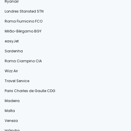
Ryanair
Londres Stansted STN
Roma Fiumicino FCO
Milão-Bérgamo BGY
easyJet
Sardenha
Roma Ciampino CIA
Wizz Air
Travel Service
Paris Charles de Gaulle CDG
Madeira
Malta
Veneza
Islândia