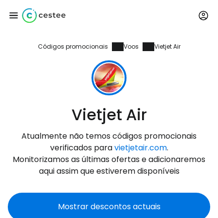
Códigos promocionais
Voos
Vietjet Air
Iniciar sessão no
Cestee
... a comunidade mundial de viajantes
Vietjet Air
Continuar com o Google
Atualmente não temos códigos promocionais
verificados para
vietjetair.com
.
Monitorizamos as últimas ofertas e adicionaremos
Continuar com o Facebook
aqui assim que estiverem disponíveis
Mostrar descontos actuais
Continuar com o correio