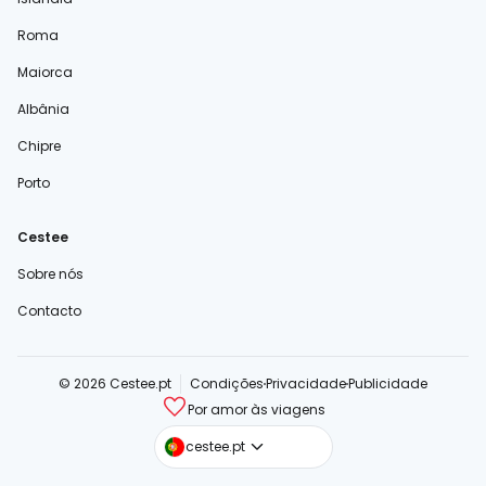
Roma
Maiorca
Albânia
Chipre
Porto
Cestee
Sobre nós
Contacto
© 2026 Cestee.pt
Condições
Privacidade
Publicidade
Por amor às viagens
cestee.com
cestee.pt
cestee.sk