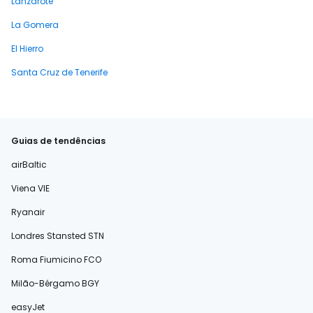
Lanzarote
La Gomera
El Hierro
Santa Cruz de Tenerife
Guias de tendências
airBaltic
Viena VIE
Ryanair
Londres Stansted STN
Roma Fiumicino FCO
Milão-Bérgamo BGY
easyJet