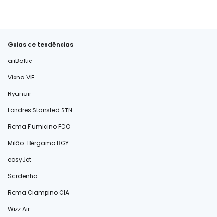
Guias de tendências
airBaltic
Viena VIE
Ryanair
Londres Stansted STN
Roma Fiumicino FCO
Milão-Bérgamo BGY
easyJet
Sardenha
Roma Ciampino CIA
Wizz Air