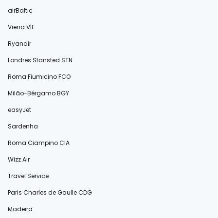
airBaltic
Viena VIE
Ryanair
Londres Stansted STN
Roma Fiumicino FCO
Milão-Bérgamo BGY
easyJet
Sardenha
Roma Ciampino CIA
Wizz Air
Travel Service
Paris Charles de Gaulle CDG
Madeira