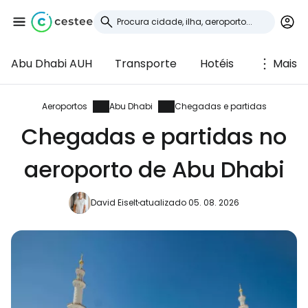
Abu Dhabi AUH
Transporte
Hotéis
Mais
Iniciar sessão no
Cestee
Aeroportos
Abu Dhabi
Chegadas e partidas
Chegadas e partidas no
... a comunidade mundial de viajantes
aeroporto de Abu Dhabi
Continuar com o Google
David Eiselt
atualizado 05. 08. 2026
Continuar com o Facebook
Continuar com o correio