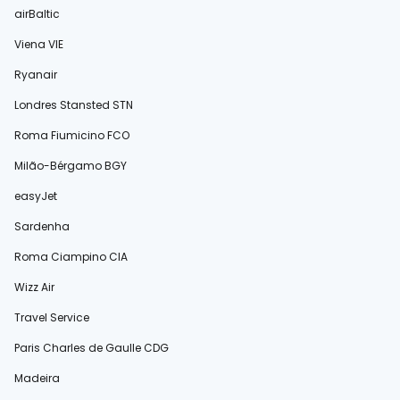
airBaltic
Viena VIE
Ryanair
Londres Stansted STN
Roma Fiumicino FCO
Milão-Bérgamo BGY
easyJet
Sardenha
Roma Ciampino CIA
Wizz Air
Travel Service
Paris Charles de Gaulle CDG
Madeira