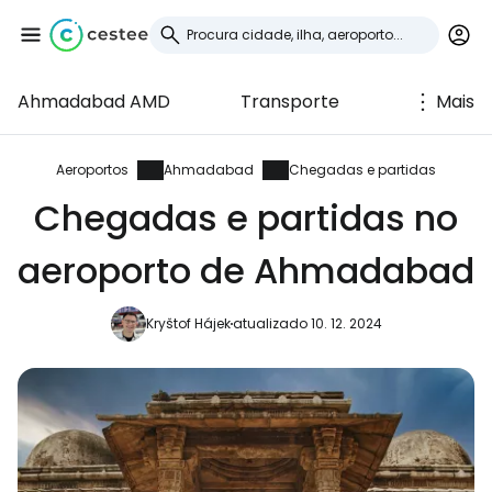
Ahmadabad AMD
Transporte
Mais
Iniciar sessão no
Cestee
Aeroportos
Ahmadabad
Chegadas e partidas
Chegadas e partidas no
... a comunidade mundial de viajantes
aeroporto de Ahmadabad
Continuar com o Google
Kryštof Hájek
atualizado 10. 12. 2024
Continuar com o Facebook
Continuar com o correio