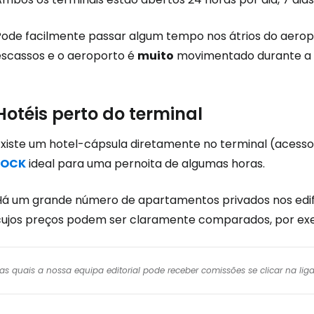
Pode facilmente passar algum tempo nos átrios do aeropo
escassos e o aeroporto é
muito
movimentado durante a n
Hotéis perto do terminal
Existe um hotel-cápsula diretamente no terminal (acesso
LOCK
ideal para uma pernoita de algumas horas.
Há um grande número de apartamentos privados nos edifíc
cujos preços podem ser claramente comparados, por exe
r das quais a nossa equipa editorial pode receber comissões se clicar na l