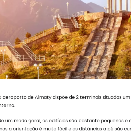
O aeroporto de Almaty dispõe de 2 terminais situados um 
nterno.
De um modo geral, os edifícios são bastante pequenos e
as a orientação é muito fácil e as distâncias a pé são cur