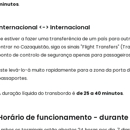
minutos
.
Internacional <-> Internacional
Se estiver a fazer uma transferência de um país para out
ntrar no Cazaquistão, siga os sinais "Flight Transfers" (T
ponto de controlo de segurança apenas para passageiros
Este levá-lo-á muito rapidamente para a zona da porta d
passaportes.
A duração líquida do transbordo é
de 25 a 40 minutos
.
Horário de funcionamento - durante 
Ambos os terminais estão abertos 24 horas por dia, 7 dia