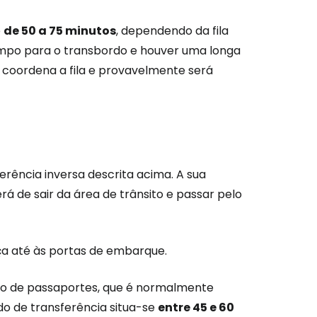
é
de 50 a 75 minutos
, dependendo da fila
empo para o transbordo e houver uma longa
nuar com o Facebook
e coordena a fila e provavelmente será
com o correio eletrónico
ência inversa descrita acima. A sua
 de sair da área de trânsito e passar pelo
ça até às portas de embarque.
rolo de passaportes, que é normalmente
ido de transferência situa-se
entre 45 e 60