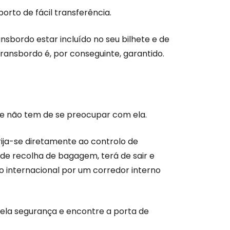
rto de fácil transferência.
sbordo estar incluído no seu bilhete e de
ransbordo é, por conseguinte, garantido.
e não tem de se preocupar com ela.
dirija-se diretamente ao controlo de
são no Cestee
de recolha de bagagem, terá de sair e
cio internacional por um corredor interno
s
pela segurança e encontre a porta de
tinuar com o Google