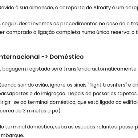
Devido à sua dimensão, o aeroporto de Almaty é um aeropo
A seguir, descrevemos os procedimentos no caso de o tran
ter comprado a ligação completa numa única reserva: o t
Internacional -> Doméstico
A bagagem registada será transferida automaticamente 
uando sair do avião, ignore os sinais "flight trasnfers" e 
Iniciar ses
passaportes e de imigração. Depois de passar os tapetes 
irigir-se ao terminal doméstico, que está ligado ao edifí
cerca de 3 minutos a pé).
... a comunidade mundial de viajante
No terminal doméstico, suba as escadas rolantes, passe 
embarque.
Con