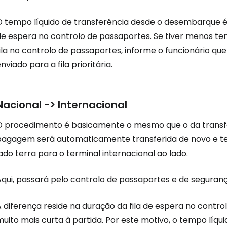
O tempo líquido de transferência desde o desembarque 
de espera no controlo de passaportes. Se tiver menos t
Conti
ila no controlo de passaportes, informe o funcionário qu
nviado para a fila prioritária.
Continuar 
Nacional -> Internacional
O procedimento é basicamente o mesmo que o da transfer
bagagem será automaticamente transferida de novo e terá
ado terra para o terminal internacional ao lado.
Aqui, passará pelo controlo de passaportes e de seguran
A diferença reside na duração da fila de espera no cont
uito mais curta à partida. Por este motivo, o tempo líqu