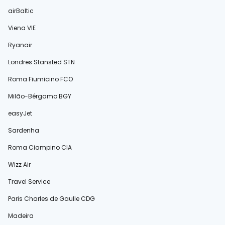
airBaltic
Viena VIE
Ryanair
Londres Stansted STN
Roma Fiumicino FCO
Milão-Bérgamo BGY
easyJet
Sardenha
Roma Ciampino CIA
Wizz Air
Travel Service
Paris Charles de Gaulle CDG
Madeira