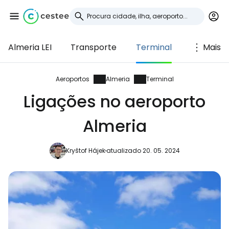
Almeria LEI
Transporte
Terminal
Mais
Iniciar sessão no
Cestee
Aeroportos
Almeria
Terminal
Ligações no aeroporto
... a comunidade mundial de viajantes
Almeria
Continuar com o Google
Kryštof Hájek
atualizado 20. 05. 2024
Continuar com o Facebook
Continuar com o correio