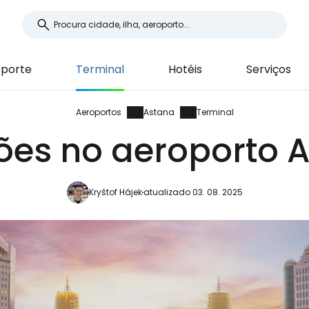
sporte
Terminal
Hotéis
Serviços
Aeroportos
Astana
Terminal
ões no aeroporto 
Kryštof Hájek
atualizado 03. 08. 2025