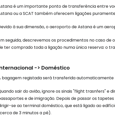
Astana é um importante ponto de transferência entre voo
Astana ou a SCAT também oferecem ligações puramente i
Devido à sua dimensão, o aeroporto de Astana é um aero
Iniciar ses
Em seguida, descrevemos os procedimentos no caso de o t
de ter comprado toda a ligação numa única reserva: o tra
... a comunidade mundial de viajante
Internacional -> Doméstico
Con
A bagagem registada será transferida automaticamente 
Conti
uando sair do avião, ignore os sinais "flight trasnfers" e 
passaportes e de imigração. Depois de passar os tapetes 
irigir-se ao terminal doméstico, que está ligado ao edifí
Continuar 
cerca de 3 minutos a pé).