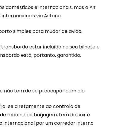
s domésticos e internacionais, mas a Air
nternacionais via Astana.
porto simples para mudar de avião.
são no Cestee
ransbordo estar incluído no seu bilhete e
nsbordo está, portanto, garantido.
s
tinuar com o Google
e não tem de se preocupar com ela.
nuar com o Facebook
dirija-se diretamente ao controlo de
de recolha de bagagem, terá de sair e
cio internacional por um corredor interno
com o correio eletrónico