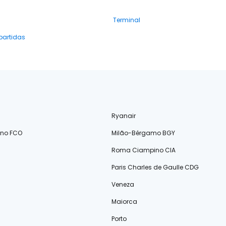
Terminal
partidas
Ryanair
ino FCO
Milão-Bérgamo BGY
Roma Ciampino CIA
Paris Charles de Gaulle CDG
Veneza
Maiorca
Porto