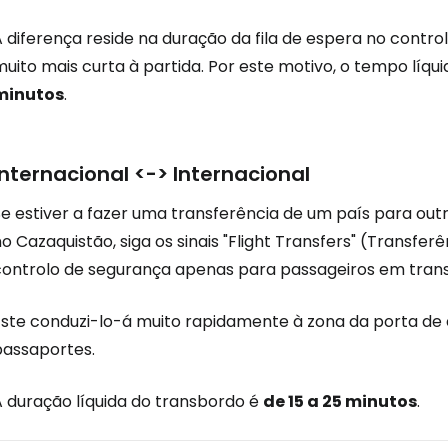
A diferença reside na duração da fila de espera no cont
uito mais curta à partida. Por este motivo, o tempo líqu
minutos
.
Internacional <-> Internacional
Se estiver a fazer uma transferência de um país para out
o Cazaquistão, siga os sinais "Flight Transfers" (Transfe
controlo de segurança apenas para passageiros em trans
Este conduzi-lo-á muito rapidamente à zona da porta de 
passaportes.
A duração líquida do transbordo é
de 15 a 25 minutos
.