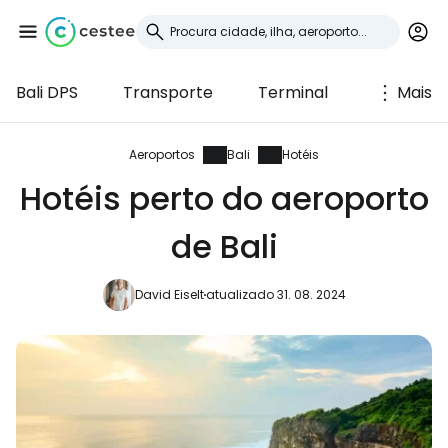
Bali DPS
Transporte
Terminal
Mais
Iniciar sessão no
Cestee
Aeroportos
Bali
Hotéis
Hotéis perto do aeroporto
... a comunidade mundial de viajantes
de Bali
Continuar com o Google
David Eiselt
atualizado 31. 08. 2024
Continuar com o Facebook
Continuar com o correio