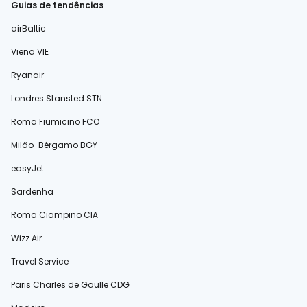
Guias de tendências
airBaltic
Viena VIE
Ryanair
Londres Stansted STN
Roma Fiumicino FCO
Milão-Bérgamo BGY
easyJet
Sardenha
Roma Ciampino CIA
Wizz Air
Travel Service
Paris Charles de Gaulle CDG