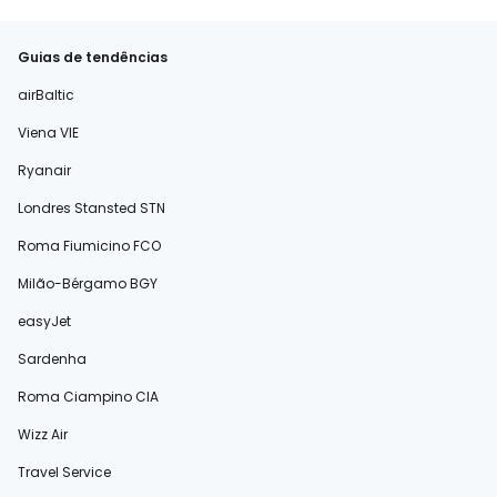
Guias de tendências
airBaltic
Viena VIE
Ryanair
Londres Stansted STN
Roma Fiumicino FCO
Milão-Bérgamo BGY
easyJet
Sardenha
Roma Ciampino CIA
Wizz Air
Travel Service