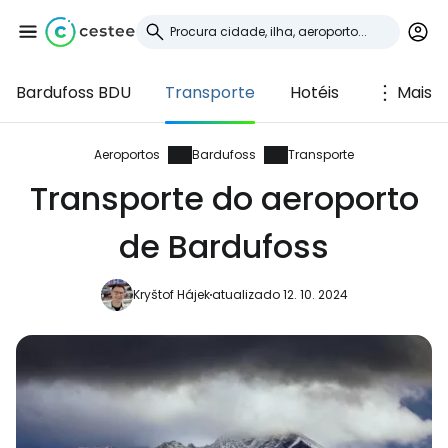
Bardufoss BDU
Transporte
Hotéis
Mais
Iniciar sessão no
Cestee
Aeroportos
Bardufoss
Transporte
Transporte do aeroporto
... a comunidade mundial de viajantes
de Bardufoss
Continuar com o Google
Kryštof Hájek
atualizado 12. 10. 2024
Continuar com o Facebook
Continuar com o correio