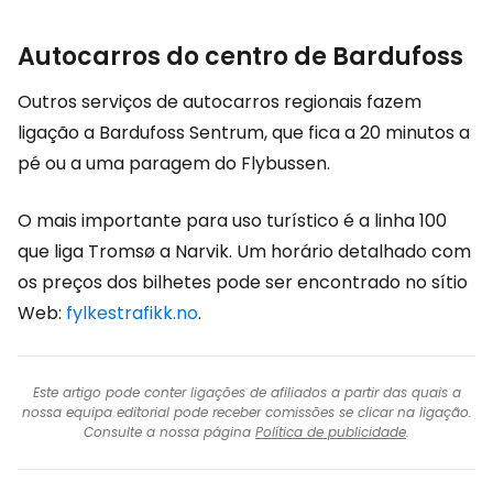
Autocarros do centro de Bardufoss
Outros serviços de autocarros regionais fazem
ligação a Bardufoss Sentrum, que fica a 20 minutos a
pé ou a uma paragem do Flybussen.
O mais importante para uso turístico é a linha 100
que liga Tromsø a Narvik. Um horário detalhado com
os preços dos bilhetes pode ser encontrado no sítio
Web:
fylkestrafikk.no
.
Este artigo pode conter ligações de afiliados a partir das quais a
nossa equipa editorial pode receber comissões se clicar na ligação.
Consulte a nossa página
Política de publicidade
.