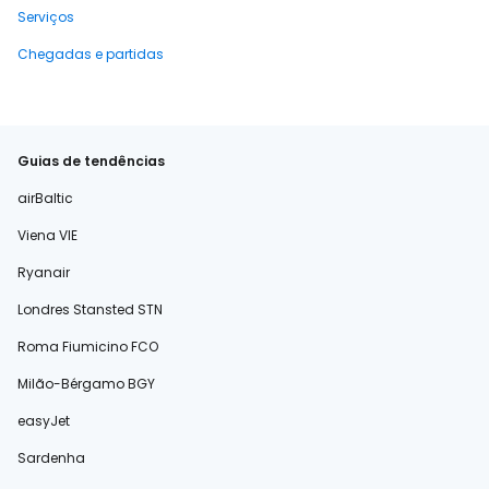
Serviços
Chegadas e partidas
Guias de tendências
airBaltic
Viena VIE
Ryanair
Londres Stansted STN
Roma Fiumicino FCO
Milão-Bérgamo BGY
easyJet
Sardenha