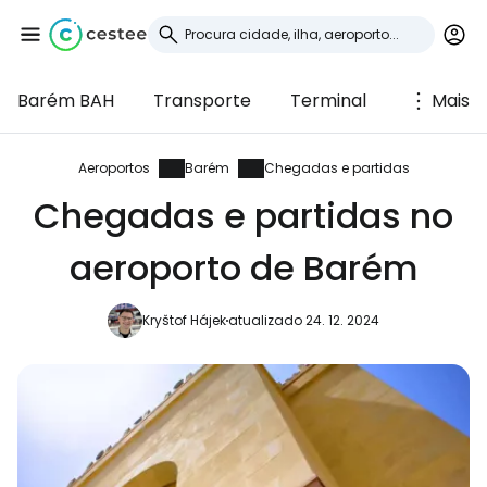
Barém BAH
Transporte
Terminal
Mais
Iniciar sessão no
Cestee
Aeroportos
Barém
Chegadas e partidas
Chegadas e partidas no
... a comunidade mundial de viajantes
aeroporto de Barém
Continuar com o Google
Kryštof Hájek
atualizado 24. 12. 2024
Continuar com o Facebook
Continuar com o correio