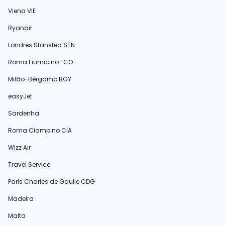
Viena VIE
Ryanair
Londres Stansted STN
Roma Fiumicino FCO
Milão-Bérgamo BGY
easyJet
Sardenha
Roma Ciampino CIA
Wizz Air
Travel Service
Paris Charles de Gaulle CDG
Madeira
Malta