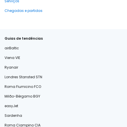
Serviços
Chegadas e partidas
Guias de tendências
airBaltic
Viena VIE
Ryanair
Londres Stansted STN
Roma Fiumicino FCO
Milão-Bérgamo BGY
easyJet
Sardenha
Roma Ciampino CIA