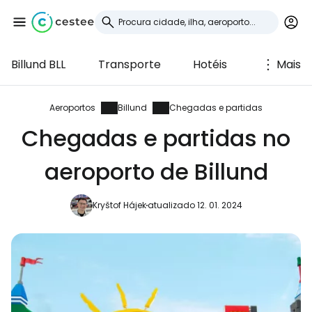
Billund BLL
Transporte
Hotéis
Mais
Iniciar sessão no
Cestee
Aeroportos
Billund
Chegadas e partidas
Chegadas e partidas no
... a comunidade mundial de viajantes
aeroporto de Billund
Continuar com o Google
Kryštof Hájek
atualizado 12. 01. 2024
Continuar com o Facebook
Continuar com o correio