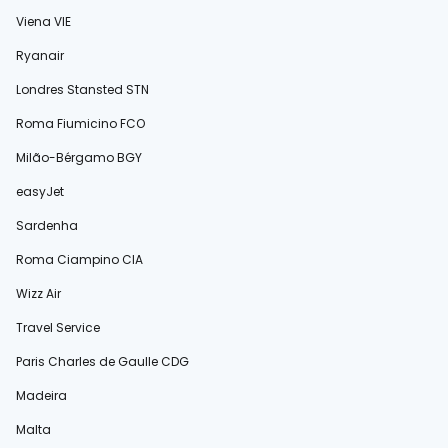
Viena VIE
Ryanair
Londres Stansted STN
Roma Fiumicino FCO
Milão-Bérgamo BGY
easyJet
Sardenha
Roma Ciampino CIA
Wizz Air
Travel Service
Paris Charles de Gaulle CDG
Madeira
Malta