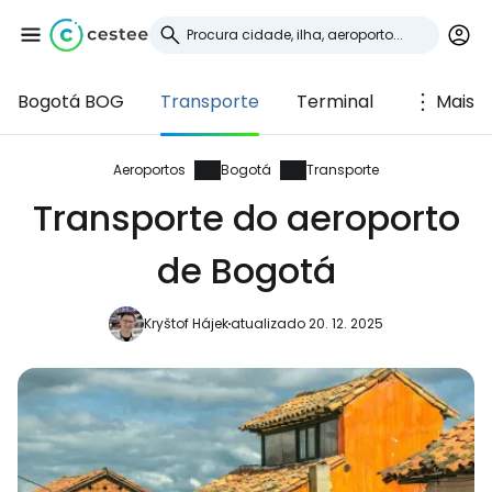
Bogotá BOG
Transporte
Terminal
Mais
Iniciar sessão no
Cestee
Aeroportos
Bogotá
Transporte
Transporte do aeroporto
... a comunidade mundial de viajantes
de Bogotá
Continuar com o Google
Kryštof Hájek
atualizado 20. 12. 2025
Continuar com o Facebook
Continuar com o correio