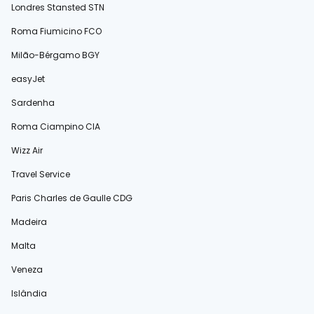
Londres Stansted STN
Roma Fiumicino FCO
Milão-Bérgamo BGY
easyJet
Sardenha
Roma Ciampino CIA
Wizz Air
Travel Service
Paris Charles de Gaulle CDG
Madeira
Malta
Veneza
Islândia