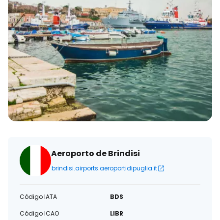
eletrónico
Aeroporto de Brindisi
brindisi.airports.aeroportidipuglia.it
Código IATA
BDS
Código ICAO
LIBR