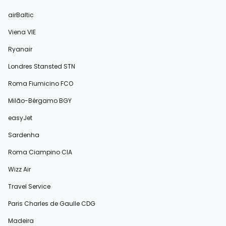
airBaltic
Viena VIE
Ryanair
Londres Stansted STN
Roma Fiumicino FCO
Milão-Bérgamo BGY
easyJet
Sardenha
Roma Ciampino CIA
Wizz Air
Travel Service
Paris Charles de Gaulle CDG
Madeira