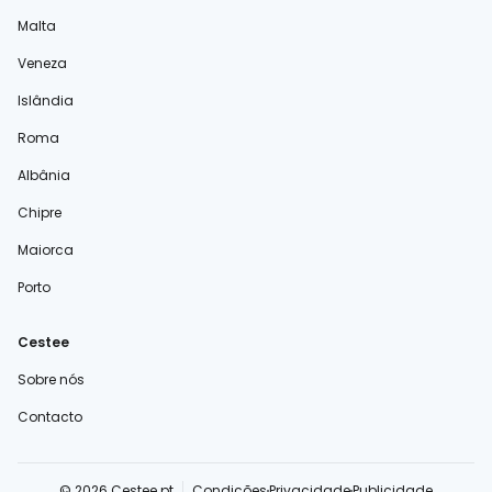
Malta
Veneza
Islândia
Roma
Albânia
Chipre
Maiorca
Porto
Cestee
Sobre nós
Contacto
© 2026 Cestee.pt
Condições
Privacidade
Publicidade