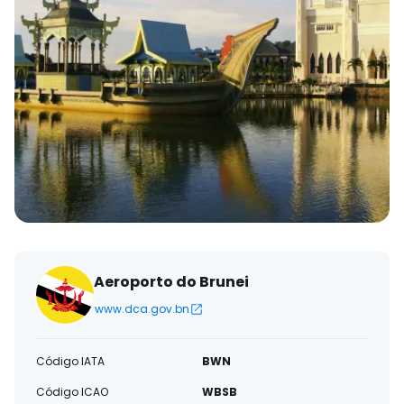
eletrónico
Aeroporto do Brunei
www.dca.gov.bn
Código IATA
BWN
Código ICAO
WBSB