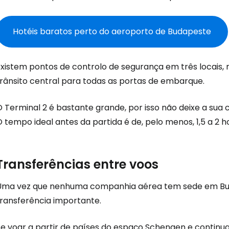
... a comunidade mundial de viajante
Hotéis baratos perto do aeroporto de Budapeste
Con
Existem pontos de controlo de segurança em três locais,
trânsito central para todas as portas de embarque.
Conti
O Terminal 2 é bastante grande, por isso não deixe a sua
 tempo ideal antes da partida é de, pelo menos, 1,5 a 2 h
Continuar 
Transferências entre voos
Uma vez que nenhuma companhia aérea tem sede em Bud
transferência importante.
Se voar a partir de países do espaço Schengen e continua