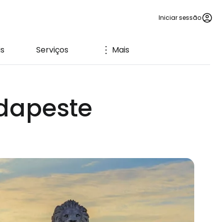
Iniciar sessão
is
Serviços
Mais
udapeste