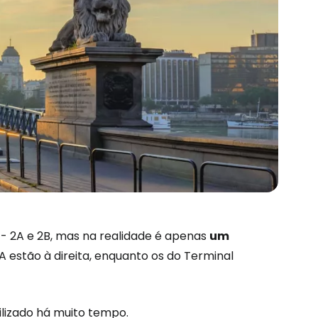
 - 2A e 2B, mas na realidade é apenas
um
A estão à direita, enquanto os do Terminal
são no Cestee
tilizado há muito tempo.