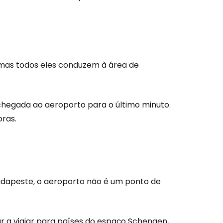
s
tinuar com o Google
 mas todos eles conduzem à área de
nuar com o Facebook
 chegada ao aeroporto para o último minuto.
oras.
com o correio eletrónico
apeste, o aeroporto não é um ponto de
r a viajar para países do espaço Schengen,