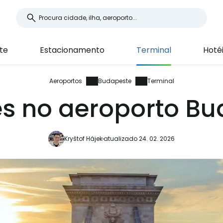
te
Estacionamento
Terminal
Hoté
Aeroportos
Budapeste
Terminal
s no aeroporto B
Kryštof Hájek
atualizado 24. 02. 2026