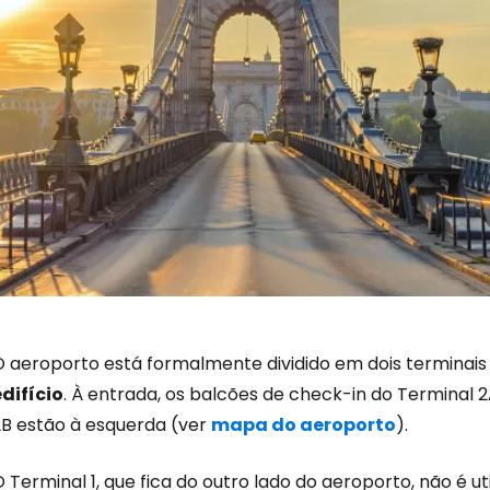
O aeroporto está formalmente dividido em dois terminais
edifício
. À entrada, os balcões de check-in do Terminal 2
2B estão à esquerda (ver
mapa do aeroporto
).
Iniciar ses
 Terminal 1, que fica do outro lado do aeroporto, não é u