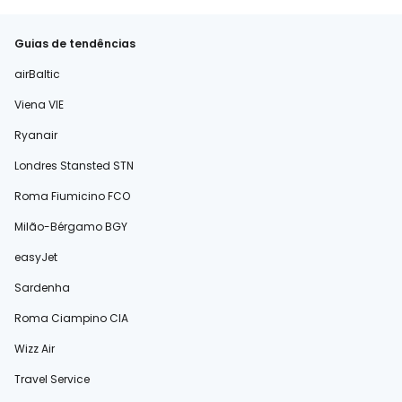
Guias de tendências
airBaltic
Viena VIE
Ryanair
Londres Stansted STN
Roma Fiumicino FCO
Milão-Bérgamo BGY
easyJet
Sardenha
Roma Ciampino CIA
Wizz Air
Travel Service