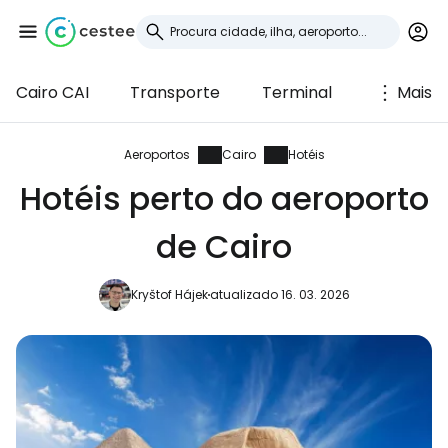
Cairo CAI
Transporte
Terminal
Mais
Iniciar sessão no
Cestee
Aeroportos
Cairo
Hotéis
Hotéis perto do aeroporto
... a comunidade mundial de viajantes
de Cairo
Continuar com o Google
Kryštof Hájek
atualizado 16. 03. 2026
Continuar com o Facebook
Continuar com o correio