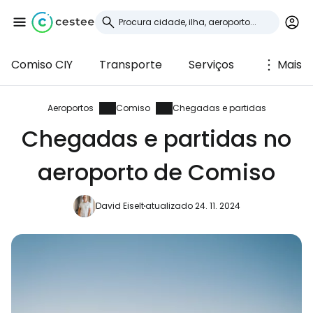
Comiso CIY
Transporte
Serviços
Mais
Iniciar sessão no
Cestee
Aeroportos
Comiso
Chegadas e partidas
Chegadas e partidas no
... a comunidade mundial de viajantes
aeroporto de Comiso
Continuar com o Google
David Eiselt
atualizado 24. 11. 2024
Continuar com o Facebook
Continuar com o correio