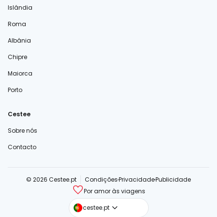
Islândia
Roma
Albânia
Chipre
Maiorca
Porto
Cestee
Sobre nós
Contacto
© 2026 Cestee.pt
Condições
Privacidade
Publicidade
Por amor às viagens
cestee.com
cestee.pt
cestee.sk