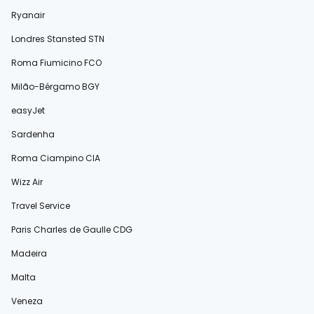
Ryanair
Londres Stansted STN
Roma Fiumicino FCO
Milão-Bérgamo BGY
easyJet
Sardenha
Roma Ciampino CIA
Wizz Air
Travel Service
Paris Charles de Gaulle CDG
Madeira
Malta
Veneza