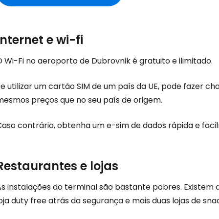
Internet e wi-fi
 Wi-Fi no aeroporto de Dubrovnik é gratuito e ilimitado.
e utilizar um cartão SIM de um país da UE, pode fazer ch
Iniciar ses
mesmos preços que no seu país de origem.
Caso contrário, obtenha um e-sim de dados rápida e faci
... a comunidade mundial de viajante
Con
Restaurantes e lojas
As instalações do terminal são bastante pobres. Existem
oja duty free atrás da segurança e mais duas lojas de sna
Conti