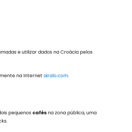
amadas e utilizar dados na Croácia pelos
são no Cestee
lmente na Internet
airalo.com
.
s
tinuar com o Google
 dois pequenos
cafés
na zona pública, uma
cks.
nuar com o Facebook