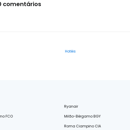
0 comentários
Hotéis
Ryanair
ino FCO
Milão-Bérgamo BGY
Roma Ciampino CIA