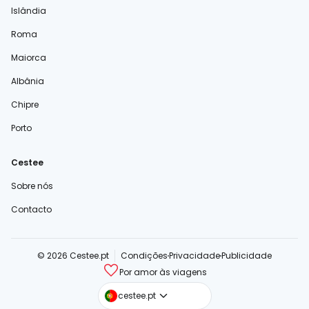
Islândia
Roma
Maiorca
Albânia
Chipre
Porto
Cestee
Sobre nós
Contacto
© 2026 Cestee.pt
Condições
Privacidade
Publicidade
Por amor às viagens
cestee.com
cestee.pt
cestee.sk