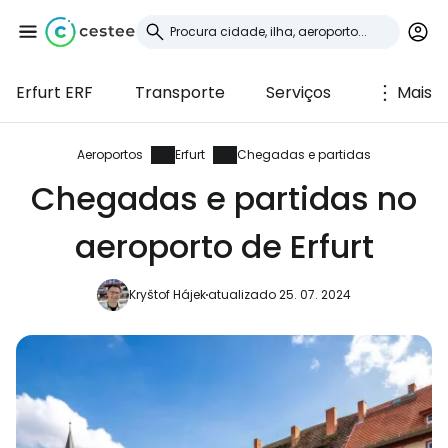
Erfurt ERF
Transporte
Serviços
Mais
Iniciar sessão no
Cestee
Aeroportos
Erfurt
Chegadas e partidas
Chegadas e partidas no
... a comunidade mundial de viajantes
aeroporto de Erfurt
Continuar com o Google
Kryštof Hájek
atualizado 25. 07. 2024
Continuar com o Facebook
Continuar com o correio