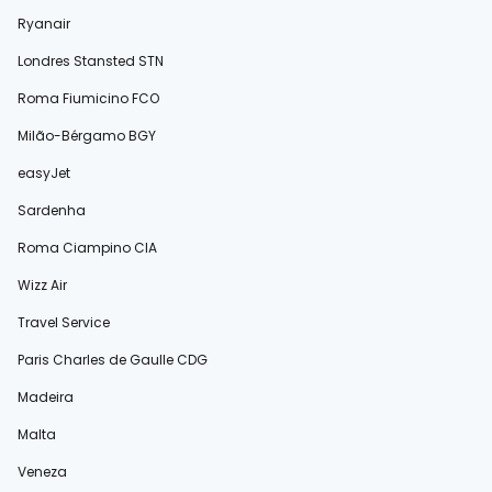
Ryanair
Londres Stansted STN
Roma Fiumicino FCO
Milão-Bérgamo BGY
easyJet
Sardenha
Roma Ciampino CIA
Wizz Air
Travel Service
Paris Charles de Gaulle CDG
Madeira
Malta
Veneza