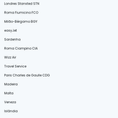
Londres Stansted STN
Roma Fiumicino FCO
Milão-Bérgamo BGY
easyJet
Sardenha
Roma Ciampino CIA
Wizz Air
Travel Service
Paris Charles de Gaulle CDG
Madeira
Malta
Veneza
Islândia