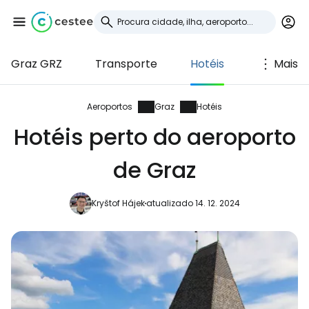
Graz GRZ
Transporte
Hotéis
Mais
Iniciar sessão no
Cestee
Aeroportos
Graz
Hotéis
Hotéis perto do aeroporto
... a comunidade mundial de viajantes
de Graz
Continuar com o Google
Kryštof Hájek
atualizado 14. 12. 2024
Continuar com o Facebook
Continuar com o correio