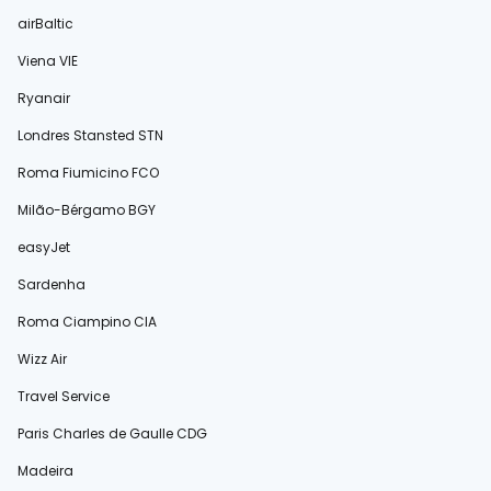
airBaltic
Viena VIE
Ryanair
Londres Stansted STN
Roma Fiumicino FCO
Milão-Bérgamo BGY
easyJet
Sardenha
Roma Ciampino CIA
Wizz Air
Travel Service
Paris Charles de Gaulle CDG
Madeira