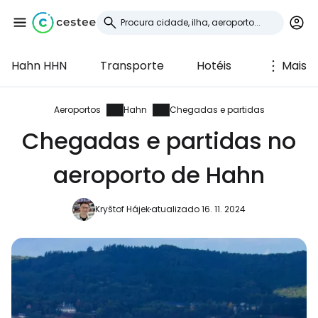
Hahn HHN
Transporte
Hotéis
Mais
Iniciar sessão no
Cestee
Aeroportos
Hahn
Chegadas e partidas
Chegadas e partidas no
... a comunidade mundial de viajantes
aeroporto de Hahn
Continuar com o Google
Kryštof Hájek
atualizado 16. 11. 2024
Continuar com o Facebook
Continuar com o correio