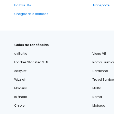
Haikou HAK
Transporte
Chegadas e partidas
Guias de tendências
airBaltic
Viena VIE
Londres Stansted STN
Roma Fiumic
easyJet
Sardenha
Wizz Air
Travel Service
Madeira
Malta
Islândia
Roma
Chipre
Maiorca