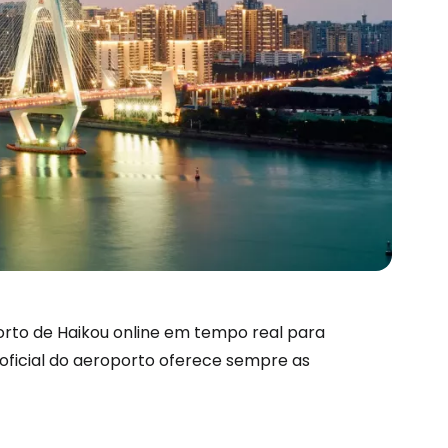
orto de Haikou online em tempo real para
são no Cestee
 oficial do aeroporto oferece sempre as
s