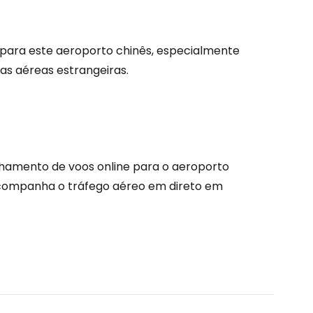
tinuar com o Google
para este aeroporto chinês, especialmente
as aéreas estrangeiras.
nuar com o Facebook
com o correio eletrónico
hamento de voos online para o aeroporto
acompanha o tráfego aéreo em direto em