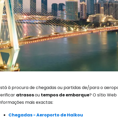
Está à procura de chegadas ou partidas de/para o aerop
Iniciar ses
erificar
atrasos
ou
tempos de embarque
? O sítio Web
informações mais exactas:
... a comunidade mundial de viajante
Chegadas - Aeroporto de Haikou