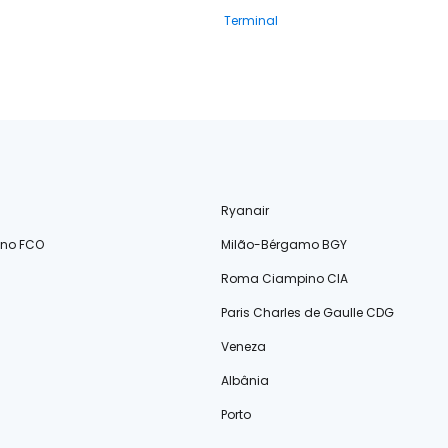
Terminal
Ryanair
ino FCO
Milão-Bérgamo BGY
Roma Ciampino CIA
Paris Charles de Gaulle CDG
Veneza
Albânia
Porto