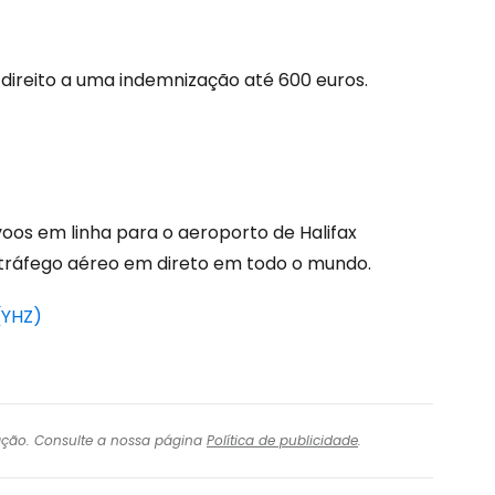
tinuar com o Google
direito a uma indemnização até 600 euros.
nuar com o Facebook
com o correio eletrónico
voos em linha para o aeroporto de Halifax
o tráfego aéreo em direto em todo o mundo.
(YHZ)
igação. Consulte a nossa página
Política de publicidade
.