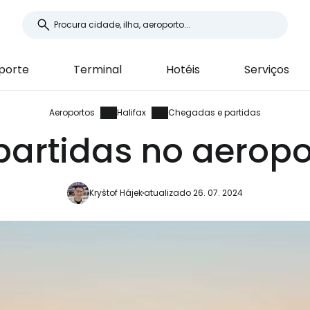
porte
Terminal
Hotéis
Serviços
Aeroportos
Halifax
Chegadas e partidas
artidas no aeropor
Kryštof Hájek
atualizado 26. 07. 2024