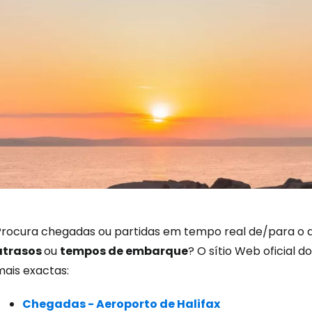
Iniciar ses
Procura chegadas ou partidas em tempo real de/para o aer
atrasos
ou
tempos de embarque
? O sítio Web oficial
... a comunidade mundial de viajante
mais exactas:
Chegadas - Aeroporto de Halifax