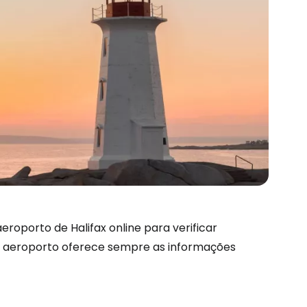
são no Cestee
oporto de Halifax online para verificar
 do aeroporto oferece sempre as informações
s