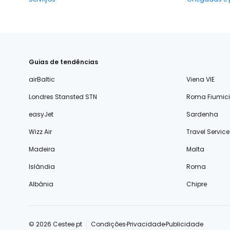
Guias de tendências
airBaltic
Viena VIE
Londres Stansted STN
Roma Fiumic
easyJet
Sardenha
Wizz Air
Travel Service
Madeira
Malta
Islândia
Roma
Albânia
Chipre
© 2026 Cestee.pt
Condições
Privacidade
Publicidade