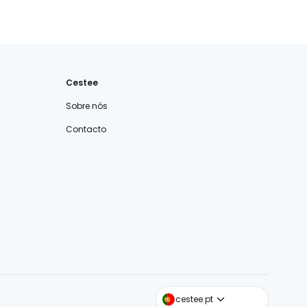
Cestee
Sobre nós
Contacto
cestee.com
cestee.pt