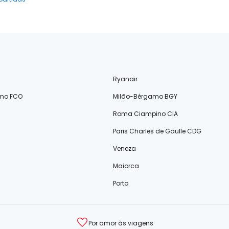
Ryanair
ino FCO
Milão-Bérgamo BGY
Roma Ciampino CIA
Paris Charles de Gaulle CDG
Veneza
Maiorca
Porto
Por amor às viagens