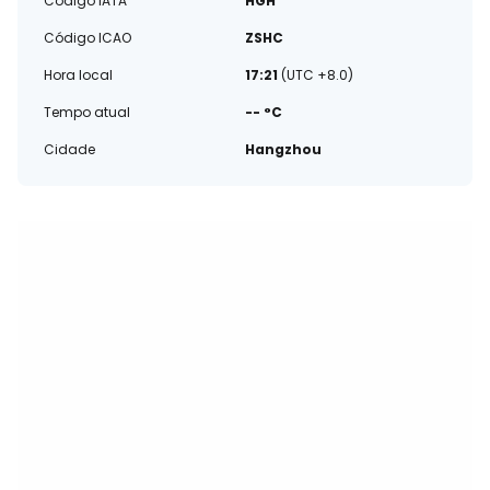
Código IATA
HGH
Código ICAO
ZSHC
Hora local
17:21
(UTC +8.0)
Tempo atual
-- °C
Cidade
Hangzhou