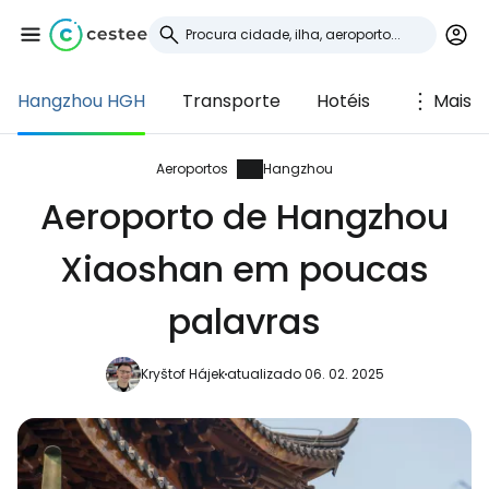
Hangzhou HGH
Transporte
Hotéis
Mais
Iniciar sessão no
Cestee
Aeroportos
Hangzhou
Aeroporto de Hangzhou
... a comunidade mundial de viajantes
Xiaoshan em poucas
Continuar com o Google
palavras
Kryštof Hájek
atualizado 06. 02. 2025
Continuar com o Facebook
Continuar com o correio