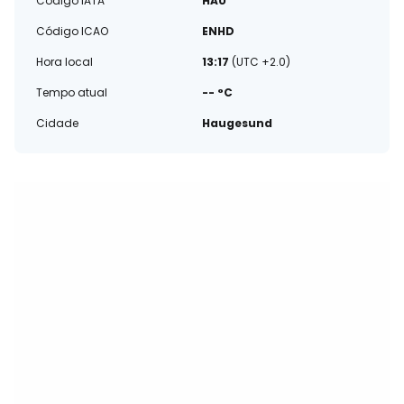
Código IATA
HAU
Código ICAO
ENHD
Hora local
13:17
(UTC +2.0)
Tempo atual
-- °C
Cidade
Haugesund