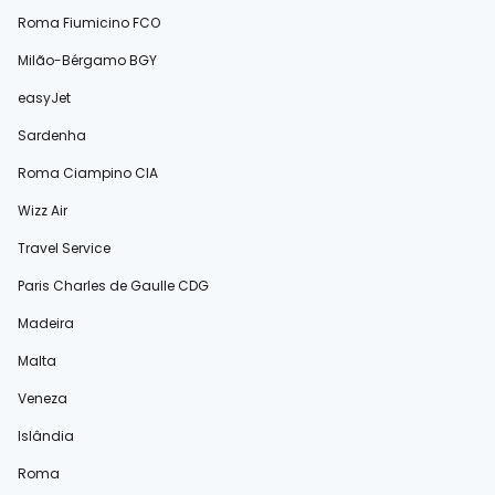
Roma Fiumicino FCO
Milão-Bérgamo BGY
easyJet
Sardenha
Roma Ciampino CIA
Wizz Air
Travel Service
Paris Charles de Gaulle CDG
Madeira
Malta
Veneza
Islândia
Roma