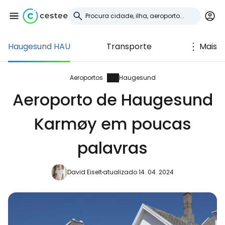
Haugesund HAU
Transporte
Mais
Iniciar sessão no
Cestee
Aeroportos
Haugesund
Aeroporto de Haugesund
... a comunidade mundial de viajantes
Karmøy em poucas
Continuar com o Google
palavras
David Eiselt
atualizado 14. 04. 2024
Continuar com o Facebook
Continuar com o correio