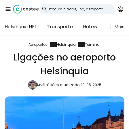
Helsínquia HEL
Transporte
Hotéis
Mais
Iniciar sessão no
Cestee
Aeroportos
Helsínquia
Terminal
Ligações no aeroporto
... a comunidade mundial de viajantes
Helsínquia
Continuar com o Google
Kryštof Hájek
atualizado 20. 05. 2025
Continuar com o Facebook
Continuar com o correio