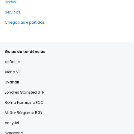
Hotéis
Serviços
Chegadas e partidas
Guias de tendências
airBaltic
Viena VIE
Ryanair
Londres Stansted STN
Roma Fiumicino FCO
Milão-Bérgamo BGY
easyJet
Sardenha