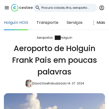
Holguín HOG
Transporte
Serviços
Mais
Iniciar sessão no
Cestee
Aeroportos
Holguín
Aeroporto de Holguin
... a comunidade mundial de viajantes
Frank Pais em poucas
Continuar com o Google
palavras
David Eiselt
atualizado 14. 07. 2024
Continuar com o Facebook
Continuar com o correio