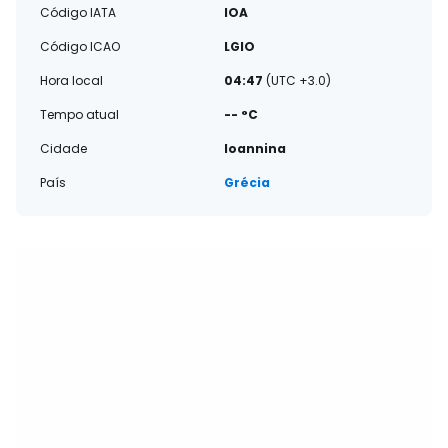
Código IATA
IOA
Código ICAO
LGIO
Hora local
04:47
(UTC +3.0)
Tempo atual
-- °C
Cidade
Ioannina
País
Grécia