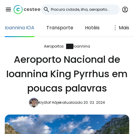
Ioannina IOA
Transporte
Hotéis
Mais
Iniciar sessão no
Cestee
Aeroportos
Ioannina
Aeroporto Nacional de
... a comunidade mundial de viajantes
Ioannina King Pyrrhus em
Continuar com o Google
poucas palavras
Kryštof Hájek
atualizado 20. 02. 2024
Continuar com o Facebook
Continuar com o correio