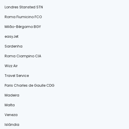
Londres Stansted STN
Roma Fiumicino FCO
Milão-Bérgamo BGY
easyJet
Sardenha
Roma Ciampino CIA
Wizz Air
Travel Service
Paris Charles de Gaulle CDG
Madeira
Malta
Veneza
Islândia