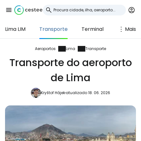
Lima LIM
Transporte
Terminal
Mais
Iniciar sessão no
Cestee
Aeroportos
Lima
Transporte
Transporte do aeroporto
... a comunidade mundial de viajantes
de Lima
Continuar com o Google
Kryštof Hájek
atualizado 18. 06. 2026
Continuar com o Facebook
Continuar com o correio