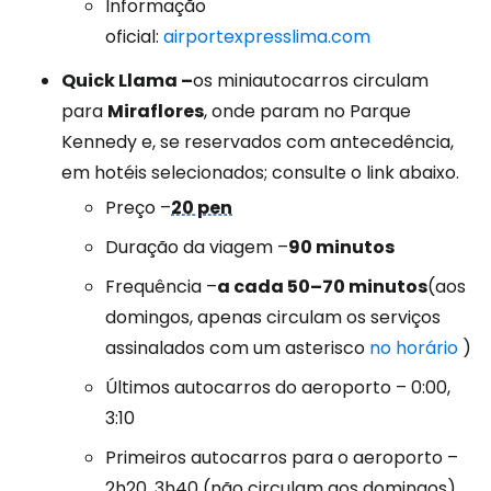
Informação
oficial:
airportexpresslima.com
Quick Llama –
os miniautocarros circulam
para
Miraflores
, onde param no Parque
Kennedy e, se reservados com antecedência,
em hotéis selecionados; consulte o link abaixo.
Preço –
20 pen
Duração da viagem –
90 minutos
Frequência –
a cada 50–70 minutos
(aos
domingos, apenas circulam os serviços
assinalados com um asterisco
no horário
)
Últimos autocarros do aeroporto – 0:00,
3:10
Primeiros autocarros para o aeroporto –
2h20, 3h40 (não circulam aos domingos),