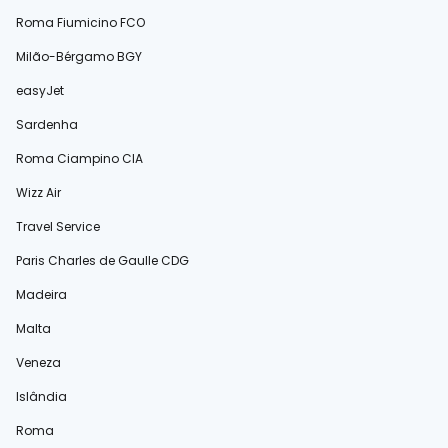
Roma Fiumicino FCO
Milão-Bérgamo BGY
easyJet
Sardenha
Roma Ciampino CIA
Wizz Air
Travel Service
Paris Charles de Gaulle CDG
Madeira
Malta
Veneza
Islândia
Roma