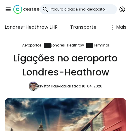
Londres-Heathrow LHR
Transporte
Mais
Iniciar sessão no
Cestee
Aeroportos
Londres-Heathrow
Terminal
Ligações no aeroporto
... a comunidade mundial de viajantes
Londres-Heathrow
Continuar com o Google
Kryštof Hájek
atualizado 10. 04. 2026
Continuar com o Facebook
Continuar com o correio