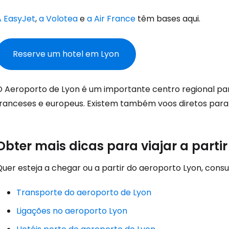
Iniciar ses
A EasyJet
,
a Volotea
e
a Air France
têm bases aqui.
... a comunidade mundial de viajante
Reserve um hotel em Lyon
Con
O Aeroporto de Lyon é um importante centro regional pa
franceses e europeus. Existem também voos diretos para 
Conti
Obter mais dicas para viajar a parti
Continuar 
Quer esteja a chegar ou a partir do aeroporto Lyon, cons
Transporte do aeroporto de Lyon
Ligações no aeroporto Lyon