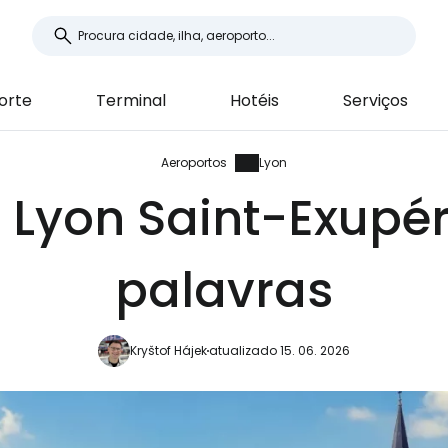
orte
Terminal
Hotéis
Serviços
Aeroportos
Lyon
e Lyon Saint-Exupé
palavras
Kryštof Hájek
atualizado 15. 06. 2026