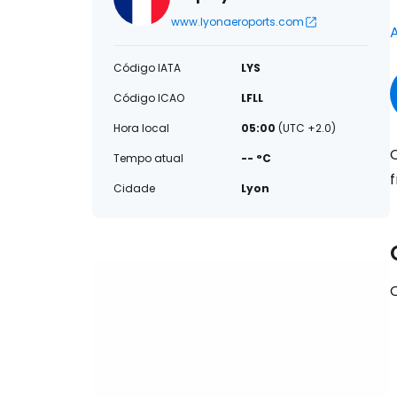
www.lyonaeroports.com
Código IATA
LYS
Código ICAO
LFLL
Hora local
05:00
(UTC +2.0)
Tempo atual
-- °C
Cidade
Lyon