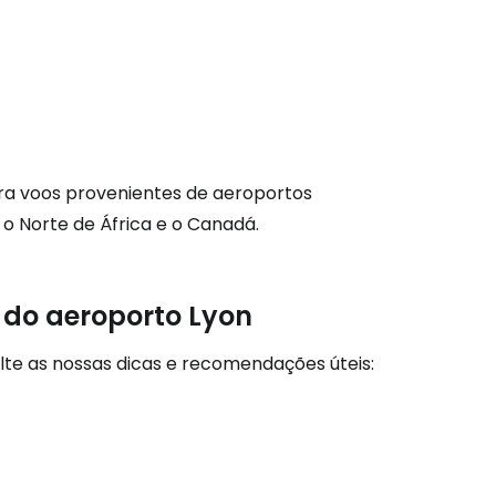
são no Cestee
s
tinuar com o Google
ra voos provenientes de aeroportos
o Norte de África e o Canadá.
nuar com o Facebook
r do aeroporto Lyon
com o correio eletrónico
ulte as nossas dicas e recomendações úteis: