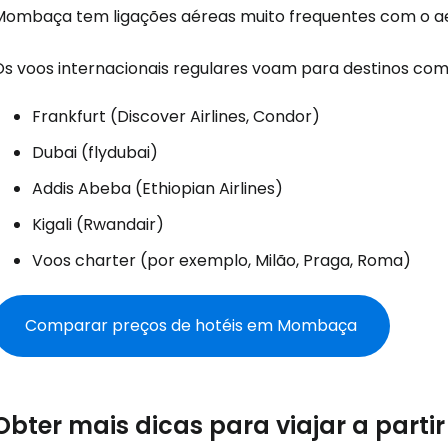
Mombaça tem ligações aéreas muito frequentes com o 
Iniciar ses
Os voos internacionais regulares voam para destinos com
Frankfurt (Discover Airlines, Condor)
... a comunidade mundial de viajante
Dubai (flydubai)
Addis Abeba (Ethiopian Airlines)
Con
Kigali (Rwandair)
Voos charter (por exemplo, Milão, Praga, Roma)
Conti
Comparar preços de hotéis em Mombaça
Continuar 
Obter mais dicas para viajar a part