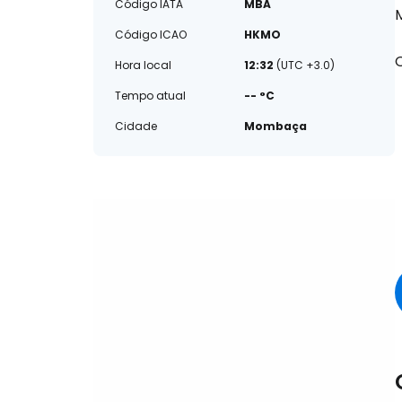
Código IATA
MBA
Código ICAO
HKMO
Hora local
12:32
(UTC +3.0)
Tempo atual
-- °C
Cidade
Mombaça