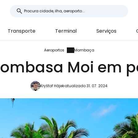
Transporte
Terminal
Serviços
Aeroportos
Mombaça
Mombasa Moi em p
Kryštof Hájek
atualizado 31. 07. 2024