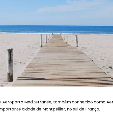
O Aeroporto Mediterranee, também conhecido como Aerop
mportante cidade de Montpellier, no sul de França.