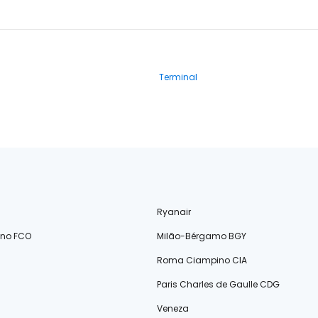
Terminal
Ryanair
ino FCO
Milão-Bérgamo BGY
Roma Ciampino CIA
Paris Charles de Gaulle CDG
Veneza