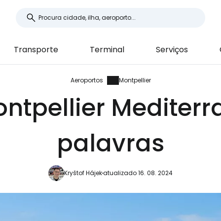
Transporte
Terminal
Serviços
Aeroportos
Montpellier
ontpellier Mediter
palavras
Kryštof Hájek
atualizado 16. 08. 2024