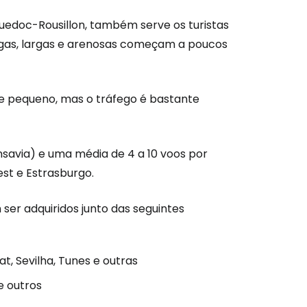
guedoc-Rousillon, também serve os turistas
ongas, largas e arenosas começam a poucos
e pequeno, mas o tráfego é bastante
são no Cestee
nsavia) e uma média de 4 a 10 voos por
s
st e Estrasburgo.
tinuar com o Google
ser adquiridos junto das seguintes
t, Sevilha, Tunes e outras
nuar com o Facebook
 e outros