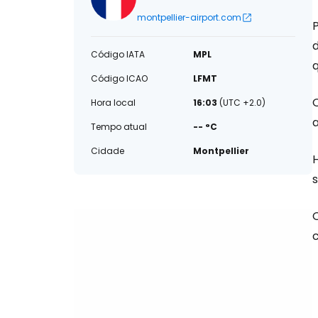
montpellier-airport.com
Código IATA
MPL
q
Código ICAO
LFMT
Hora local
16:03
(UTC +2.0)
Tempo atual
-- °C
Cidade
Montpellier
H