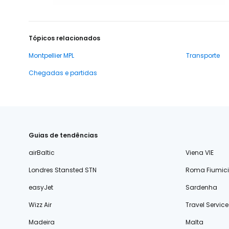
Tópicos relacionados
Montpellier MPL
Transporte
Chegadas e partidas
Guias de tendências
airBaltic
Viena VIE
Londres Stansted STN
Roma Fiumic
easyJet
Sardenha
Wizz Air
Travel Service
Madeira
Malta