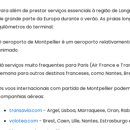
Para além de prestar serviços essenciais à região de Lan
de grande parte da Europa durante o verão. As praias l
uilómetros do terminal.
O aeroporto de Montpellier é um aeroporto relativament
Iniciar ses
animado.
á serviços muito frequentes para Paris (Air France e Tra
... a comunidade mundial de viajante
semana para outros destinos franceses, como Nantes, Bre
Con
Os voos internacionais com partida de Montpellier podem 
companhias aéreas:
transavia.com
- Argel, Lisboa, Marraquexe, Oran, Raba
Conti
volotea.com
- Brest, Caen, Lille, Nantes, Estrasburgo