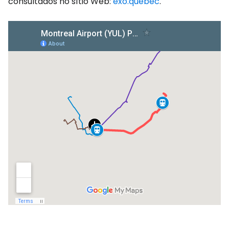
consultados no sítio Web:
exo.quebec
.