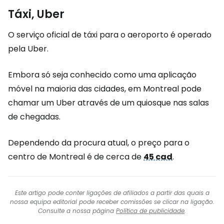
Táxi, Uber
O serviço oficial de táxi para o aeroporto é operado
pela Uber.
Embora só seja conhecido como uma aplicação
móvel na maioria das cidades, em Montreal pode
chamar um Uber através de um quiosque nas salas
de chegadas.
Dependendo da procura atual, o preço para o
centro de Montreal é de cerca de
45 cad
.
Este artigo pode conter ligações de afiliados a partir das quais a
nossa equipa editorial pode receber comissões se clicar na ligação.
Consulte a nossa página
Política de publicidade
.