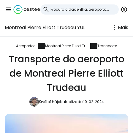
Montreal Pierre Elliott Trudeau YUL
Mais
Iniciar sessão no
Cestee
Aeroportos
Montreal Pierre Elliott Trudeau
Transporte
Transporte do aeroporto
... a comunidade mundial de viajantes
de Montreal Pierre Elliott
Continuar com o Google
Trudeau
Kryštof Hájek
atualizado 19. 02. 2024
Continuar com o Facebook
Continuar com o correio