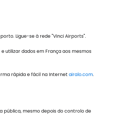
orto. Ligue-se à rede "Vinci Airports".
ar e utilizar dados em França aos mesmos
rma rápida e fácil na Internet
airalo.com
.
são no Cestee
a pública, mesmo depois do controlo de