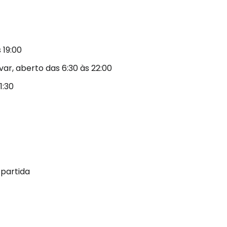
s
tinuar com o Google
 19:00
ar, aberto das 6:30 às 22:00
nuar com o Facebook
1:30
com o correio eletrónico
 partida