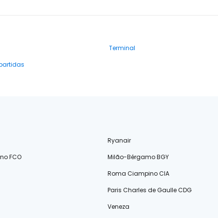
Terminal
partidas
Ryanair
ino FCO
Milão-Bérgamo BGY
Roma Ciampino CIA
Paris Charles de Gaulle CDG
Veneza