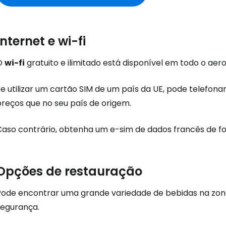
Internet e wi-fi
O
wi-fi
gratuito e ilimitado está disponível em todo o aerop
Se utilizar um cartão SIM de um país da UE, pode telefon
preços que no seu país de origem.
Caso contrário, obtenha um e-sim de dados francês de fo
Opções de restauração
Iniciar ses
Pode encontrar uma grande variedade de bebidas na zon
segurança.