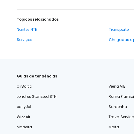
Tópicos relacionados
Nantes NTE
Transporte
Serviços
Chegadas e 
Guias de tendências
airBaltic
Viena VIE
Londres Stansted STN
Roma Fiumic
easyJet
Sardenha
Wizz Air
Travel Service
Madeira
Malta