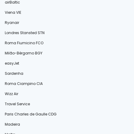
airBaltic
Viena VIE
Ryanair
Londres Stansted STN
Roma Fiumicino FCO
Milão-Bérgamo BGY
easyJet
Sardenha
Roma Ciampino CIA
Wizz Air
Travel Service
Paris Charles de Gaulle CDG
Madeira