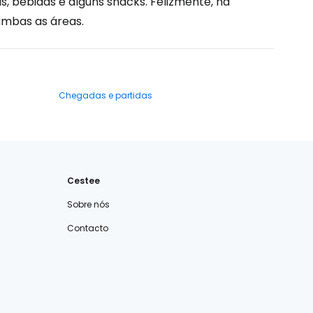
s, bebidas e alguns snacks. Felizmente, há
ambas as áreas.
Chegadas e partidas
Cestee
Sobre nós
Contacto