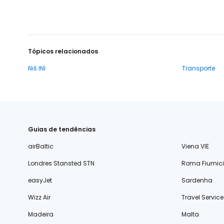
Tópicos relacionados
Niš INI
Transporte
Guias de tendências
airBaltic
Viena VIE
Londres Stansted STN
Roma Fiumic
easyJet
Sardenha
Wizz Air
Travel Service
Madeira
Malta