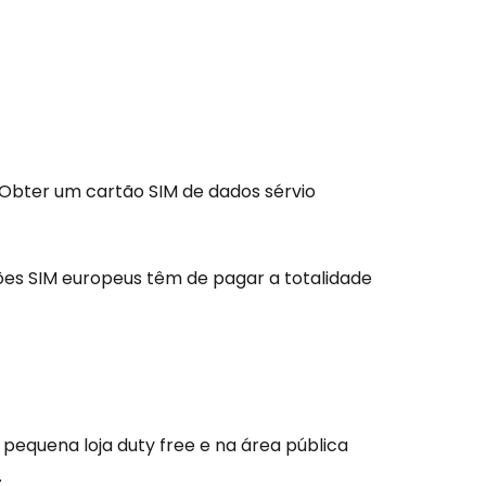
são no Cestee
Obter um cartão SIM de dados sérvio
s
rtões SIM europeus têm de pagar a totalidade
tinuar com o Google
nuar com o Facebook
 pequena loja
duty free
e na área pública
.