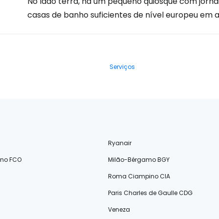
No lado terra, há um pequeno quiosque com jornai
casas de banho suficientes de nível europeu em 
Serviços
Ryanair
ino FCO
Milão-Bérgamo BGY
Roma Ciampino CIA
Paris Charles de Gaulle CDG
Veneza