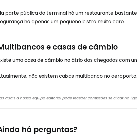
Continuar 
Na parte pública do terminal há um restaurante bastant
segurança há apenas um pequeno bistro muito caro.
Multibancos e casas de câmbio
Existe uma casa de câmbio no átrio das chegadas com u
Atualmente, não existem caixas multibanco no aeroporto
r das quais a nossa equipa editorial pode receber comissões se clicar na l
Ainda há perguntas?