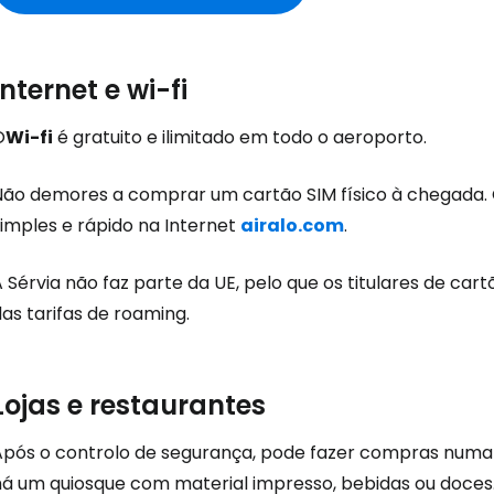
Internet e wi-fi
O
Wi-fi
é gratuito e ilimitado em todo o aeroporto.
Iniciar ses
Não demores a comprar um cartão SIM físico à chegada. 
simples e rápido na Internet
airalo.com
.
... a comunidade mundial de viajante
 Sérvia não faz parte da UE, pelo que os titulares de ca
as tarifas de roaming.
Con
Lojas e restaurantes
Conti
Após o controlo de segurança, pode fazer compras numa
há um quiosque com material impresso, bebidas ou doces