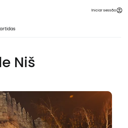
Iniciar sessão
artidas
e Niš