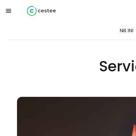
Niš INI
Serv