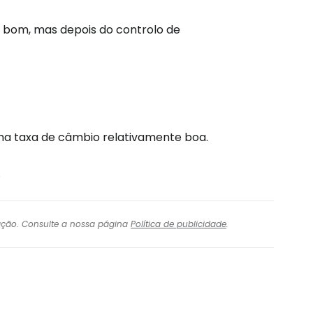
com o correio eletrónico
e bom, mas depois do controlo de
ma taxa de câmbio relativamente boa.
.
igação. Consulte a nossa página
Política de publicidade
.