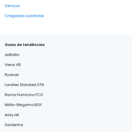
Serviços
Chegadas e partidas
Guias de tendências
airBaltic
Viena VIE
Ryanair
Londres Stansted STN
Roma Fiumicino FCO
Milão-Bérgamo BGY
easyJet
Sardenha