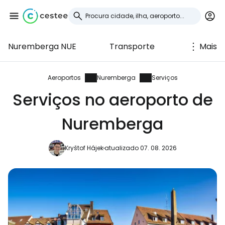
Nuremberga NUE
Transporte
Mais
Iniciar sessão no
Cestee
Aeroportos
Nuremberga
Serviços
Serviços no aeroporto de
... a comunidade mundial de viajantes
Nuremberga
Continuar com o Google
Kryštof Hájek
atualizado 07. 08. 2026
Continuar com o Facebook
Continuar com o correio