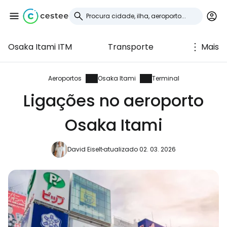
Osaka Itami ITM
Transporte
Mais
Iniciar sessão no
Cestee
Aeroportos
Osaka Itami
Terminal
Ligações no aeroporto
... a comunidade mundial de viajantes
Osaka Itami
Continuar com o Google
David Eiselt
atualizado 02. 03. 2026
Continuar com o Facebook
Continuar com o correio