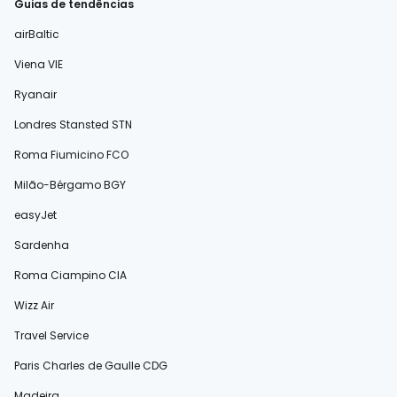
Guias de tendências
airBaltic
Viena VIE
Ryanair
Londres Stansted STN
Roma Fiumicino FCO
Milão-Bérgamo BGY
easyJet
Sardenha
Roma Ciampino CIA
Wizz Air
Travel Service
Paris Charles de Gaulle CDG
Madeira