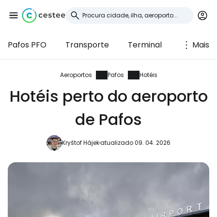
Pafos PFO
Transporte
Terminal
Mais
Iniciar sessão no
Cestee
Aeroportos
Pafos
Hotéis
Hotéis perto do aeroporto
... a comunidade mundial de viajantes
de Pafos
Continuar com o Google
Kryštof Hájek
atualizado 09. 04. 2026
Continuar com o Facebook
Continuar com o correio