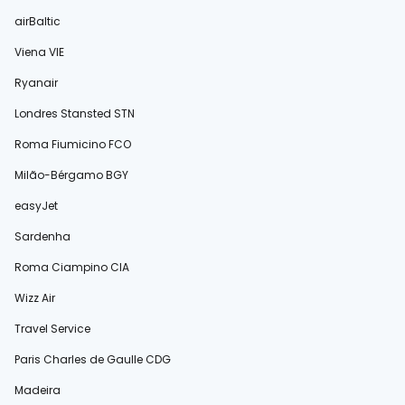
airBaltic
Viena VIE
Ryanair
Londres Stansted STN
Roma Fiumicino FCO
Milão-Bérgamo BGY
easyJet
Sardenha
Roma Ciampino CIA
Wizz Air
Travel Service
Paris Charles de Gaulle CDG
Madeira