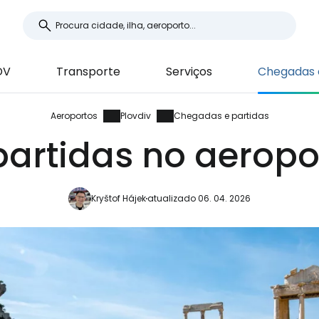
DV
Transporte
Serviços
Chegadas e
Aeroportos
Plovdiv
Chegadas e partidas
artidas no aeropor
Kryštof Hájek
atualizado 06. 04. 2026