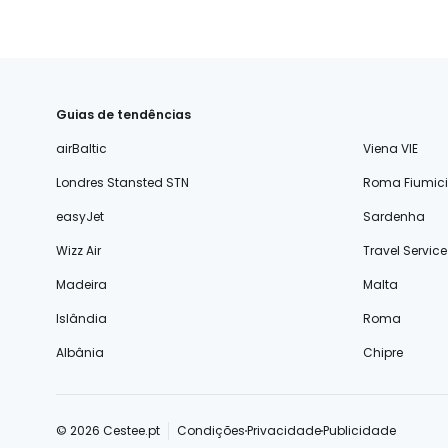
Guias de tendências
airBaltic
Viena VIE
Londres Stansted STN
Roma Fiumic
easyJet
Sardenha
Wizz Air
Travel Service
Madeira
Malta
Islândia
Roma
Albânia
Chipre
© 2026 Cestee.pt
Condições
Privacidade
Publicidade