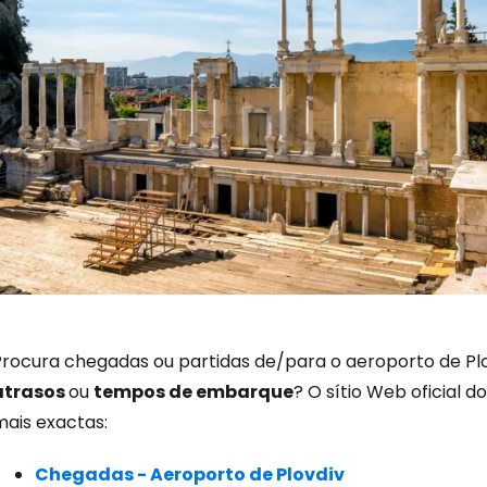
Iniciar ses
Procura chegadas ou partidas de/para o aeroporto de Plo
atrasos
ou
tempos de embarque
? O sítio Web oficial
... a comunidade mundial de viajante
mais exactas:
Chegadas - Aeroporto de Plovdiv