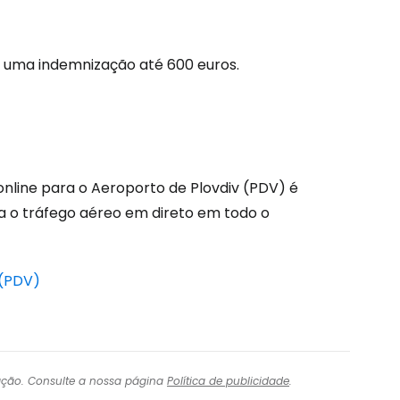
tinuar com o Google
a uma indemnização até 600 euros.
nuar com o Facebook
com o correio eletrónico
online para o Aeroporto de Plovdiv (PDV) é
a o tráfego aéreo em direto em todo o
 (PDV)
igação. Consulte a nossa página
Política de publicidade
.