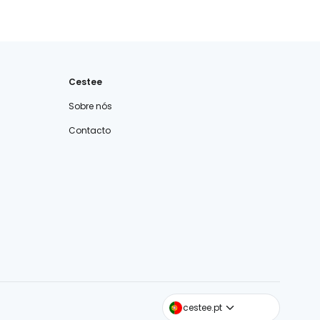
Cestee
Sobre nós
Contacto
cestee.com
cestee.pt