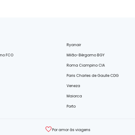
Ryanair
ino FCO
Milão-Bérgamo BGY
Roma Ciampino CIA
Paris Charles de Gaulle CDG
Veneza
Maiorca
Porto
Por amor às viagens