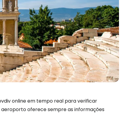
são no Cestee
vdiv online em tempo real para verificar
 do aeroporto oferece sempre as informações
s