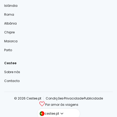
Islândia
Roma
Albânia
Chipre
Maiorca
Porto
Cestee
Sobre nós
Contacto
© 2026 Cestee.pt
Condições
Privacidade
Publicidade
Por amor às viagens
cestee.com
cestee.pt