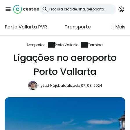
Porto Vallarta PVR
Transporte
Mais
Iniciar sessão no
Cestee
Aeroportos
Porto Vallarta
Terminal
Ligações no aeroporto
... a comunidade mundial de viajantes
Porto Vallarta
Continuar com o Google
Kryštof Hájek
atualizado 07. 08. 2024
Continuar com o Facebook
Continuar com o correio