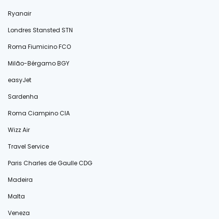
Ryanair
Londres Stansted STN
Roma Fiumicino FCO
Milão-Bérgamo BGY
easyJet
Sardenha
Roma Ciampino CIA
Wizz Air
Travel Service
Paris Charles de Gaulle CDG
Madeira
Malta
Veneza