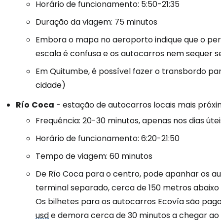
Horário de funcionamento: 5:50-21:35
Duração da viagem: 75 minutos
Iniciar ses
Embora o mapa no aeroporto indique que o perc
escala é confusa e os autocarros nem sequer 
Em Quitumbe, é possível fazer o transbordo pa
... a comunidade mundial de viajante
cidade)
Con
Río
Coca
- estação de autocarros locais mais próxi
Frequência: 20-30 minutos, apenas nos dias úte
Horário de funcionamento: 6:20-21:50
Conti
Tempo de viagem: 60 minutos
De Río Coca para o centro, pode apanhar os a
Continuar 
terminal separado, cerca de 150 metros abaix
Os bilhetes para os autocarros Ecovía são pa
usd
e demora cerca de 30 minutos a chegar ao c