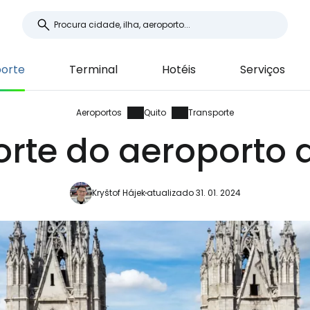
orte
Terminal
Hotéis
Serviços
Aeroportos
Quito
Transporte
rte do aeroporto 
Kryštof Hájek
atualizado 31. 01. 2024