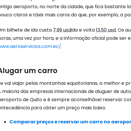
antigo aeroporto, no norte da cidade, que fica bastante 
ouco claros e táxis mais caros do que, por exemplo, a par
Um bilhete de ida custa
7,99 usd
ida e volta
13,50 usd
. Os a
horas, uma vez por hora, e a informação oficial pode ser
www.aeroservicios.com.ec/.
Alugar um carro
Se vai viajar pelas montanhas equatorianas, a melhor e p
A maioria das empresas internacionais de aluguer de au
aeroporto de Quito e é sempre aconselhável reservar 
antecedência para obter um preço mais baixo.
Comparar preços e reservar um carro no aeropor