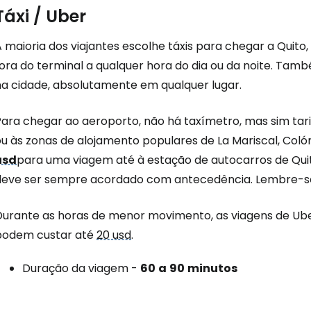
Táxi / Uber
 maioria dos viajantes escolhe táxis para chegar a Quito
fora do terminal a qualquer hora do dia ou da noite. Ta
na cidade, absolutamente em qualquer lugar.
ara chegar ao aeroporto, não há taxímetro, mas sim tarif
ou às zonas de alojamento populares de La Mariscal, Coló
usd
para uma viagem até à estação de autocarros de Qu
deve ser sempre acordado com antecedência. Lembre-se 
Durante as horas de menor movimento, as viagens de Ube
podem custar até
20 usd
.
Duração da viagem -
60
a
90
minutos