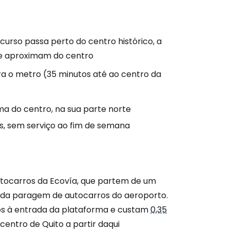
são no Cestee
urso passa perto do centro histórico, a
se aproximam do centro
ra o metro (35 minutos até ao centro da
s
tinuar com o Google
ma do centro, na sua parte norte
is, sem serviço ao fim de semana
nuar com o Facebook
utocarros da Ecovía, que partem de um
com o correio eletrónico
o da paragem de autocarros do aeroporto.
gos à entrada da plataforma e custam
0,35
entro de Quito a partir daqui