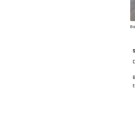
Ba
B
t