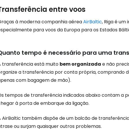
Transferência entre voos
Iniciar ses
Graças à moderna companhia aérea
AirBaltic
, Riga é um
especialmente para voos da Europa para os Estados Báltic
... a comunidade mundial de viajante
Quanto tempo é necessário para uma trans
Con
A transferência está muito
bem organizada
e não preci
organize a transferência por conta própria, comprando do
apenas com bagagem de mão).
Conti
Os tempos de transferência indicados abaixo contam a p
chegar à porta de embarque da ligação.
Continuar 
A AirBaltic também dispõe de um balcão de transferências
atrase ou surjam quaisquer outros problemas.