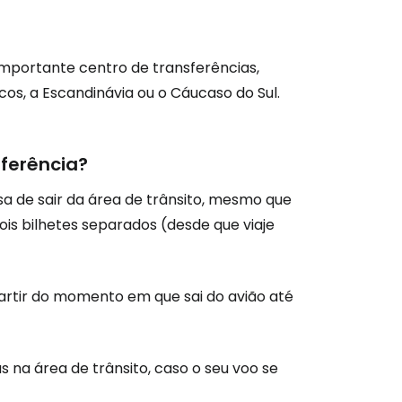
são no Cestee
 importante centro de transferências,
os, a Escandinávia ou o Cáucaso do Sul.
s
ferência?
tinuar com o Google
sa de sair da área de trânsito, mesmo que
is bilhetes separados (desde que viaje
nuar com o Facebook
artir do momento em que sai do avião até
com o correio eletrónico
 na área de trânsito, caso o seu voo se